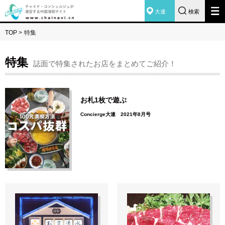
大連
検索
TOP
>
特集
特集
誌面で特集されたお店をまとめてご紹介！
お札1枚で遊ぶ
Concierge大連 2021年8月号