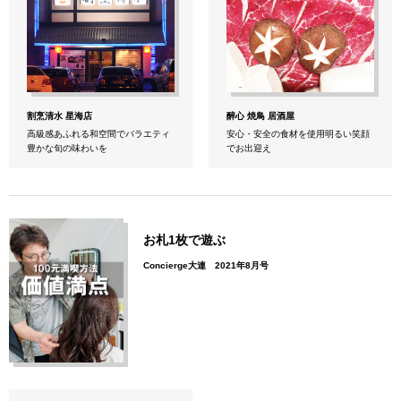
割烹清水 星海店
醉心 焼鳥 居酒屋
高級感あふれる和空間でバラエティ
安心・安全の食材を使用明るい笑顔
豊かな旬の味わいを
でお出迎え
お札1枚で遊ぶ
Concierge大連 2021年8月号