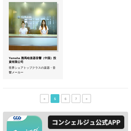
Yamaha 雅馬哈楽器音響（中国）投
資有限公司
世界シェアトップクラスの楽器・音
響メーカー
«
5
6
7
»