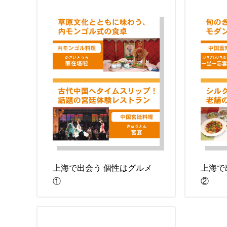
上海で出会う 個性はグルメ
上海で
①
②