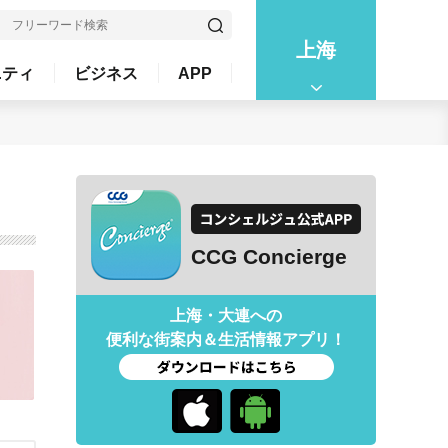
上海
ニティ
ビジネス
APP
CCG Concierge
上海・大連への
便利な街案内＆生活情報アプリ！