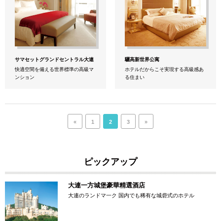
サマセットグランドセントラル大連
驪高新世界公寓
快適空間を備える世界標準の高級マ
ホテルだからこそ実現する高級感あ
ンション
る住まい
«
1
2
3
»
ピックアップ
大連一方城堡豪華精選酒店
大連のランドマ一ク 国内でも稀有な城砦式のホテル