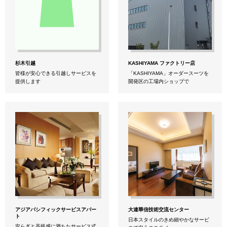
杉木引越
KASHIYAMA ファクトリー店
皆様が安心できる引越しサービスを
「KASHIYAMA」オーダースーツを
提供します
開発区の工場内ショップで
アジアパシフィックサービスアパー
大連華信技術交流センター
ト
日本スタイルのきめ細やかなサービ
安らぎと高級感に満ちたサービス式