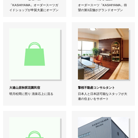
「KASHIYAMA」オーダースーツガ
オーダースーツ「KASHIYAMA」待
イドショップが申貿大厦にオープン
望の第3店舗がグランドオープン
大連山居秋暝花園民宿
擎桜不動産コンサルタント
明月松間に照り 清泉石上に流る
日本人と日本語可能なスタッフが大
連の住まいをサポート