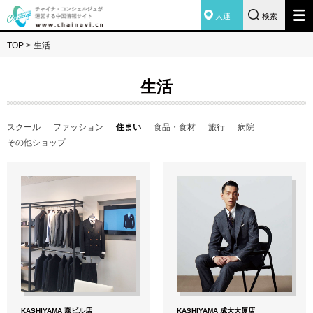
大連
検索
TOP
>
生活
生活
スクール
ファッション
住まい
食品・食材
旅行
病院
その他ショップ
KASHIYAMA 森ビル店
KASHIYAMA 成大大厦店