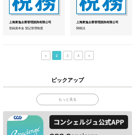
上海衆逸企業管理諮詢有限公司
上海衆逸企業管理諮詢有限公司
登録資本金 登記管理制度
関税法
«
2
3
4
»
ピックアップ
もっと見る