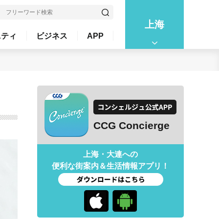
上海
ニティ
ビジネス
APP
CCG Concierge
上海・大連への
便利な街案内＆生活情報アプリ！