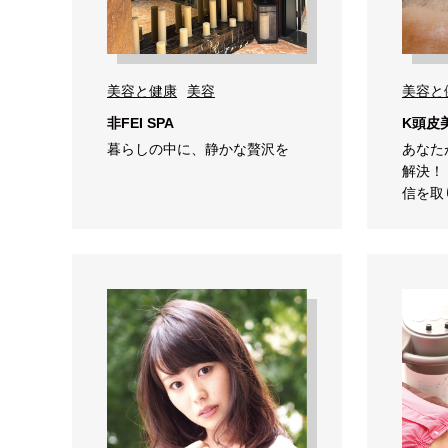
美容と健康
美容
美容と
非FEI SPA
K頭皮
暮らしの中に、静かな贅沢を
あなた
解決！
信を取