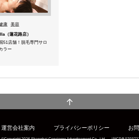
健康
美容
lla（蓮花路店）
国51店舗！脱毛専門サロ
カラー
運営会社案内
プライバシーポリシー
お
©Copyright 2026 Shanghai Concierge Advertisement Co., Ltd.
沪ICP备070372