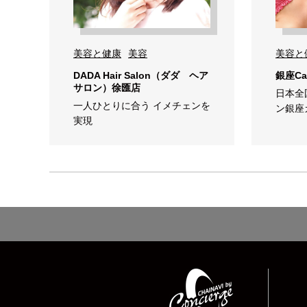
美容と健康
美容
美容と
DADA Hair Salon（ダダ ヘア
銀座Ca
サロン）徐匯店
日本全
一人ひとりに合う イメチェンを
ン銀座
実現