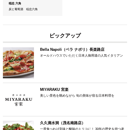
稲忠 六角
炭と葡萄酒 稲忠六角
ピックアップ
Bella Napoli（ベラ ナポリ）長楽路店
オールドハウスでいただく日本人御用達の人気イタリアン
MIYARAKU 宮楽
美しい景色を眺めながら 旬の美味が宿る日本料理を
久久滴水洞（茂名南路店）
一度食べれば辛味と酸味のトリコに！ 30年の歴史を持つ老