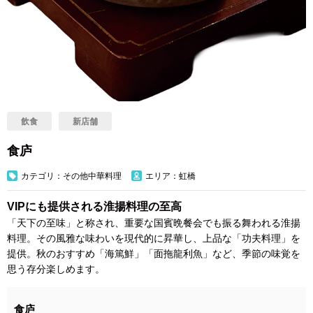
飲食
新店舗
食庐
カテゴリ：その他中華料理
エリア：虹橋
VIPにも提供される淮揚料理の至高
「天下の至味」と称され、重要な国賓晩餐会でも振る舞われる淮揚
料理。その風雅な味わいを現代的に昇華し、上品な「功夫料理」を
提供。秋のおすすめ「海篤鮮」「面拖龍利魚」など、季節の味覚を
思う存分楽しめます。
食庐