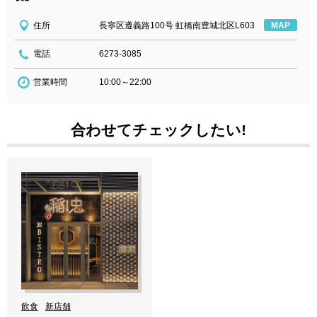
住所
長寧区遵義路100号 虹橋南豊城北区L603
MAP
電話
6273-3085
営業時間
10:00～22:00
合わせてチェックしたい!
飲食
新店舗