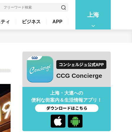
上海
ニティ
ビジネス
APP
CCG Concierge
上海・大連への
便利な街案内＆生活情報アプリ！