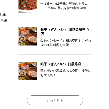
一度食べれば辛味と酸味のトリコ
に！ 30年の歴史を持つ老舗湖南...
を非
に活躍
銀平（ぎんぺい） 環球金融中心
店
金融センターでも和の空間をこだわ
りの海鮮料理を堪能
銀平（ぎんぺい）仙霞路店
落ち着いた高級感ある空間、接待に
も大人気！
もっと見る