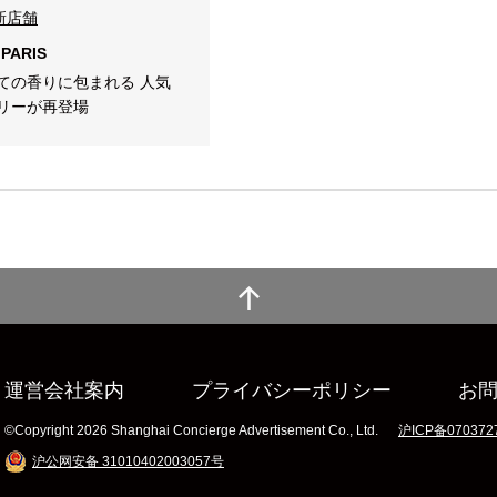
新店舗
 PARIS
ての香りに包まれる 人気
リーが再登場
運営会社案内
プライバシーポリシー
お
©Copyright 2026 Shanghai Concierge Advertisement Co., Ltd.
沪ICP备070372
沪公网安备 31010402003057号