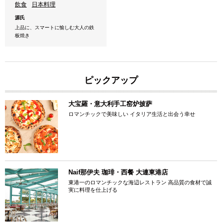
飲食
日本料理
源氏
上品に、スマートに愉しむ大人の鉄
板焼き
ピックアップ
大宝羅・意大利手工窑炉披萨
ロマンチックで美味しい イタリア生活と出会う幸せ
Naif那伊夫 珈琲・西餐 大連東港店
東港一のロマンチックな海辺レストラン 高品質の食材で誠
実に料理を仕上げる