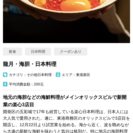
飲食
日本料理
クーポンあり
龍月・海胆・日本料理
カテゴリ：その他日本料理
エリア：東港新区
平均消費金額：200元
地元の海胆などの海鮮料理がメインオリックスビルで新開
業の楽心3店目
開発区の五彩城で17年も経営している楽心日本料理は、日本人には
大人気で愛用された。遂に、東港商務区のオリックスビルで3店目を
開店し、12月22日より試営業を始める。海から近く、波を眺めなが
ら大連の新鮮な海鮮を味わうと気分は格別だ。特に地元の海胆料理