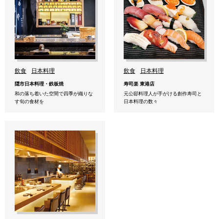
飲食
日本料理
飲食
日本料理
隠市日本料理・鉄板焼
寿司楽 東港店
和の落ち着いた空間で四季が織りな
元公邸料理人が手がける創作寿司と
す旬の食材を
日本料理の数々