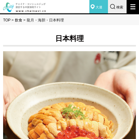
大連
検索
TOP
>
飲食
>
龍月・海胆・日本料理
日本料理