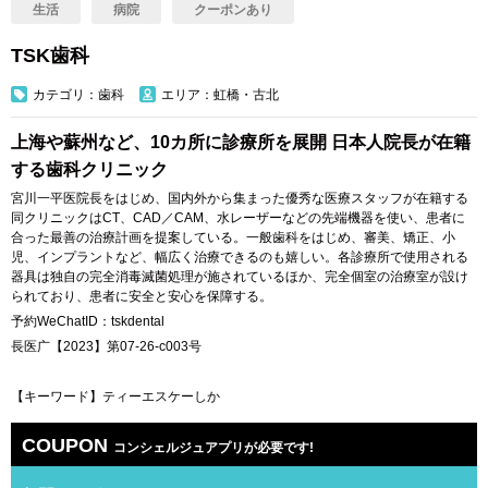
生活
病院
クーポンあり
TSK歯科
カテゴリ：歯科
エリア：虹橋・古北
上海や蘇州など、10カ所に診療所を展開 日本人院長が在籍
する歯科クリニック
宮川一平医院長をはじめ、国内外から集まった優秀な医療スタッフが在籍する
同クリニックはCT、CAD／CAM、水レーザーなどの先端機器を使い、患者に
合った最善の治療計画を提案している。一般歯科をはじめ、審美、矯正、小
児、インプラントなど、幅広く治療できるのも嬉しい。各診療所で使用される
器具は独自の完全消毒滅菌処理が施されているほか、完全個室の治療室が設け
られており、患者に安全と安心を保障する。
予約WeChatID：tskdental
長医广【2023】第07-26-c003号
【キーワード】ティーエスケーしか
COUPON
コンシェルジュアプリが必要です!