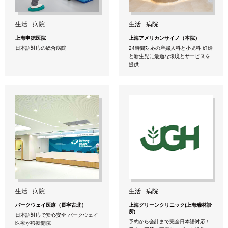
生活
病院
生活
病院
上海申徳医院
上海アメリカンサイノ（本院）
日本語対応の総合病院
24時間対応の産婦人科と小児科 妊婦
と新生児に最適な環境とサービスを
提供
生活
病院
生活
病院
パークウェイ医療（長寧古北）
上海グリーンクリニック(上海瑞林診
所)
日本語対応で安心安全 パークウェイ
予約から会計まで完全日本語対応！
医療が移転開院