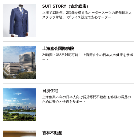
SUIT STORY（古北総店）
上海で13周年、2店舗を構えるオーダースーツの老舗日本人
スタッフ常駐、3プライス設定で安心オーダー
上海嘉会国際病院
24時間・365日対応可能！ 上海滞在中の日本人の健康をサポ
ート
日朋住宅
上海創業22年の日本人向け賃貸専門不動産 お客様の満足の
ために安心と快適をサポート
杏林不動産