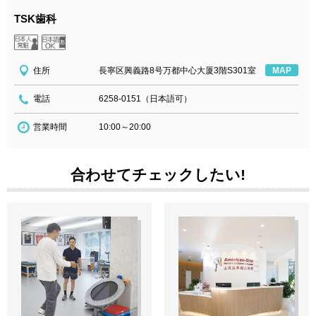
TSK歯科
住所
長寧区興義路8号万都中心大厦3階S301室
MAP
電話
6258-0151（日本語可）
営業時間
10:00～20:00
合わせてチェックしたい!