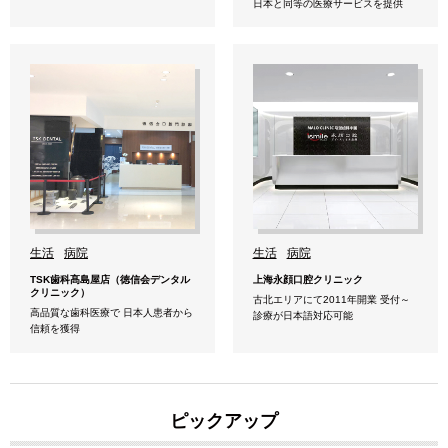
日本と同等の医療サービスを提供
生活
病院
生活
病院
TSK歯科髙島屋店（徳信会デンタル
上海永顔口腔クリニック
クリニック）
古北エリアにて2011年開業 受付～
高品質な歯科医療で 日本人患者から
診療が日本語対応可能
信頼を獲得
ピックアップ