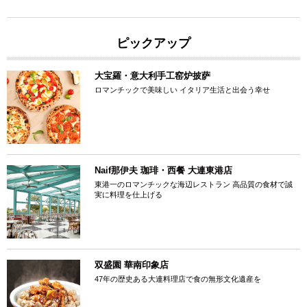
ピックアップ
大宝羅・意大利手工窑炉披萨
ロマンチックで美味しい イタリア生活と出会う幸せ
Naif那伊夫 珈琲・西餐 大連東港店
東港一のロマンチックな海辺レストラン 高品質の食材で誠
実に料理を仕上げる
双盛園 華南印象店
47年の歴史ある大連料理店で食の無形文化遺産を