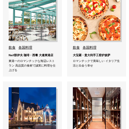
飲食
各国料理
飲食
各国料理
Naif那伊夫 珈琲・西餐 大連東港店
大宝羅・意大利手工窑炉披萨
東港一のロマンチックな海辺レスト
ロマンチックで美味しい イタリア生
ラン 高品質の食材で誠実に料理を仕
活と出会う幸せ
上げる