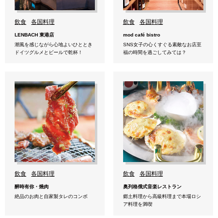
飲食
各国料理
飲食
各国料理
LENBACH 東港店
mod café bistro
潮風を感じながら心地よいひととき
SNS女子の心くすぐる素敵なお店至
ドイツグルメとビールで乾杯！
福の時間を過ごしてみては？
飲食
各国料理
飲食
各国料理
醉時有你・燒肉
奥列格俄式音楽レストラン
絶品のお肉と自家製タレのコンボ
郷土料理から高級料理まで本場ロシ
ア料理を満喫