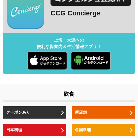
CCG Concierge
上海・大連への
便利な街案内＆生活情報アプリ！
飲食
クーポンあり
新店舗
日本料理
各国料理