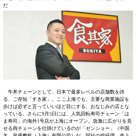
だ
牛丼チェーンとして、日本で最多レベルの店舗数を誇
る、ご存知「すき家」。ここ上海でも、主要な商業施設を
歩けば必ずと言っていいほど目にする、おなじみの店とな
っている。さらに9月5日には、人気回転寿司チェーン「は
ま寿司」の海外1号店が上海にオープン。急激に広がりを見
せる両チェーンを仕掛けているのが「ゼンショー」（中国
名、泉盛餐飲（上海）有限公司）だ。同社の総経理、井上