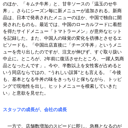
のほか、「キムチ牛丼」と、甘辛ソースの「温玉のせ牛
丼」。さらにシーズン毎に新メニューが追加される。新商
品は、日本で発表されたメニューのほか、中国で独自に開
発されたものも。最近では、中国のローカルフードに着想
を得たサイドメニュー「トマトラーメン」が意外なヒット
を記録した。また、中国人の味覚の変化を彷彿とさせるエ
ピソードも。「中国出店直後に「チーズ牛丼」というメニ
ューを売り出したのですが、注文が伸びず、すぐ取り扱い
中止に。ところが、2年前に復活させたところ、一躍人気商
品となったんです」。今や、半数以上を女性客が占めると
いう同店ならではの、“うれしい誤算”とも言える。「今後
も、基本となる牛丼の味をきっちりと保ちながら、トッピ
ングで現地性を出し、ヒットメニューを模索していきた
い」と意欲を見せた。
スタッフの成長が、会社の成長
一方で、店舗数増加のスピードに即し、急務となるのが