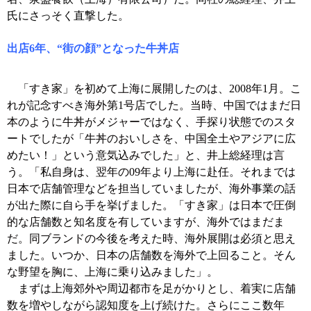
氏にさっそく直撃した。
出店6年、“街の顔”となった牛丼店
「すき家」を初めて上海に展開したのは、2008年1月。こ
れが記念すべき海外第1号店でした。当時、中国ではまだ日
本のように牛丼がメジャーではなく、手探り状態でのスタ
ートでしたが「牛丼のおいしさを、中国全土やアジアに広
めたい！」という意気込みでした」と、井上総経理は言
う。「私自身は、翌年の09年より上海に赴任。それまでは
日本で店舗管理などを担当していましたが、海外事業の話
が出た際に自ら手を挙げました。「すき家」は日本で圧倒
的な店舗数と知名度を有していますが、海外ではまだま
だ。同ブランドの今後を考えた時、海外展開は必須と思え
ました。いつか、日本の店舗数を海外で上回ること。そん
な野望を胸に、上海に乗り込みました」。
まずは上海郊外や周辺都市を足がかりとし、着実に店舗
数を増やしながら認知度を上げ続けた。さらにここ数年