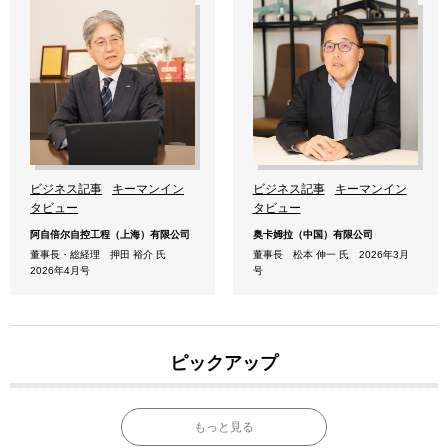
ビジネス記事
キーマンイン
ビジネス記事
キーマンイン
タビュー
タビュー
阿自倍尔自控工程（上海）有限公司
奥卡姆拉（中国）有限公司
董事長・総経理 押田 裕介 氏
董事長 松本 伸一 氏 2026年3月
2026年4月号
号
ピックアップ
もっと見る