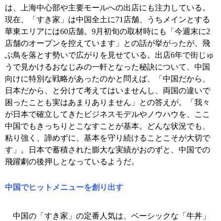
は、上海中心部や主要モールへの出店にも注力している。
現在、「すき家」は中国全土に71店舗、うちメインとする
華東エリアには60店舗。9月初旬の取材時にも「今週末に2
店舗のオープンを控えています」との話が挙がったが、飛
ぶ鳥を落とす勢いで広がりを見せている。出店6年で街じゅ
うで見かけるおなじみの一軒となった秘訣について、中国
向けに特別な戦略があったのかと問えば、「中国だから、
日本だから、と分けて考えてはいませんし、両国の違いで
困ったことも実はあまりありません」との答えが。「我々
が日本で確立してきたビジネスモデルやノウハウを、ここ
中国でもきっちりとこなすことが基本。どんな状況でも、
粘り強く、諦めずに、基本を守り続けることこそが大切で
す」。日本で蓄積された膨大な実績がおのずと、中国での
飛躍劇の後押しとなっているようだ。
中国でヒットメニューを創り出す
中国の「すき家」の定番人気は、ベーシックな「牛丼」