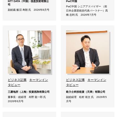
NTT DATA（中国）信息技術有限公
PwC中国
司
PwC中国 シニアアドバイザー （前
副総裁 飯沼 寿朗 氏 2026年8月号
日本企業部統括代表パ一卜ナ一）髙
橋 忠利 氏 2026年7月号
ビジネス記事
キーマンイン
ビジネス記事
キーマンイン
タビュー
タビュー
三菱地所（上海）投資咨詢有限公司
欧力士科技租賃（天津）有限公司
董事長・総経理 布野 龍一郎 氏
副総経理 松村 裕文 氏 2026年5
2026年6月号
月号