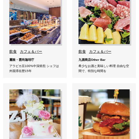
飲食
カフェ＆バー
飲食
カフェ＆バー
麗致・雲尚珈琲庁
九酒商店Other Bar
アラビカ豆100%中深焙煎 シェフは
希少なお酒と美味しい料理 自由な空
外国滞在歴15年
間で、特別な時間を