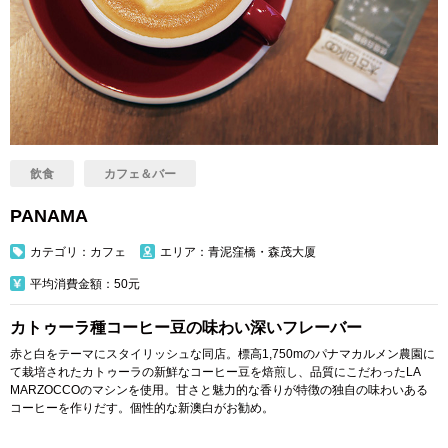
飲食
カフェ＆バー
PANAMA
カテゴリ：カフェ
エリア：青泥窪橋・森茂大厦
平均消費金額：50元
カトゥーラ種コーヒー豆の味わい深いフレーバー
赤と白をテーマにスタイリッシュな同店。標高1,750mのパナマカルメン農園に
て栽培されたカトゥーラの新鮮なコーヒー豆を焙煎し、品質にこだわったLA
MARZOCCOのマシンを使用。甘さと魅力的な香りが特徴の独自の味わいある
コーヒーを作りだす。個性的な新澳白がお勧め。