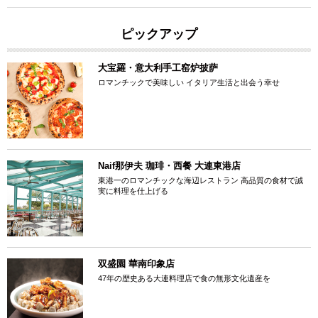
ピックアップ
大宝羅・意大利手工窑炉披萨
ロマンチックで美味しい イタリア生活と出会う幸せ
Naif那伊夫 珈琲・西餐 大連東港店
東港一のロマンチックな海辺レストラン 高品質の食材で誠
実に料理を仕上げる
双盛園 華南印象店
47年の歴史ある大連料理店で食の無形文化遺産を