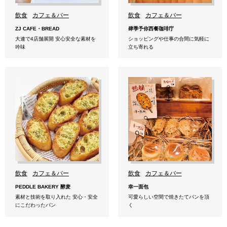
飲食
カフェ＆バー
飲食
カフェ＆バー
ZJ CAFE・BREAD
肆季予你西餐珈琲庁
大連で4店舗展開 安心安全な素材を
ショッピングや仕事の合間に気軽に
吟味
立ち寄れる
飲食
カフェ＆バー
飲食
カフェ＆バー
PEDDLE BAKERY 酵麦
幸一面包
素材と技術を取り入れた 安心・安全
可愛らしい空間で焼きたてパンを頂
にこだわったパン
く