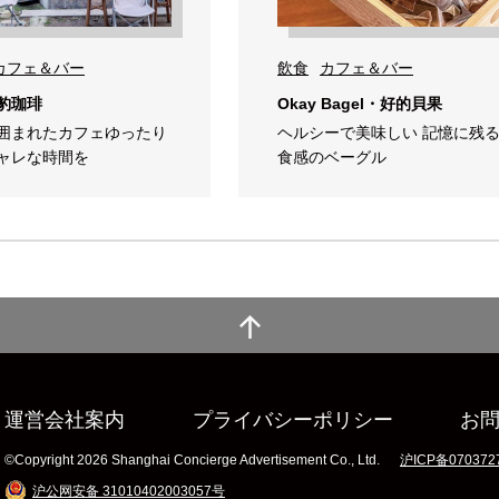
カフェ＆バー
飲食
カフェ＆バー
豹珈琲
Okay Bagel・好的貝果
囲まれたカフェゆったり
ヘルシーで美味しい 記憶に残
ャレな時間を
食感のベーグル
運営会社案内
プライバシーポリシー
お
©Copyright 2026 Shanghai Concierge Advertisement Co., Ltd.
沪ICP备070372
沪公网安备 31010402003057号