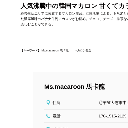
人気沸騰中の韓国マカロン 甘くてカ
経典生活エリアに位置するマカロン屋台。女性店主による、もち米と
た濃厚風味のバナナ牛乳マカロンがお勧め。チョコ、チーズ、抹茶な
楽しむことができる。
【キーワード】 Ms.macaroon 馬卡龍 マカロン屋台
Ms.macaroon 馬卡龍
住所
辽宁省大连市中
電話
176-1515-2129