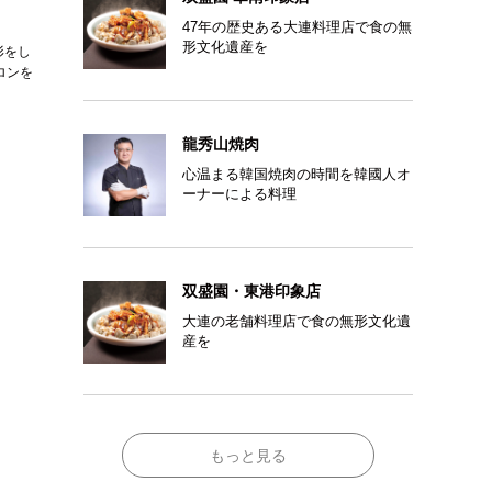
47年の歴史ある大連料理店で食の無
形文化遺産を
形をし
ロンを
龍秀山焼肉
心温まる韓国焼肉の時間を韓國人オ
ーナーによる料理
双盛園・東港印象店
大連の老舗料理店で食の無形文化遺
産を
もっと見る