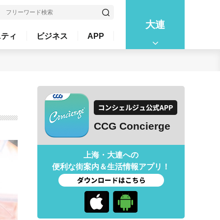
大連
ニティ
ビジネス
APP
CCG Concierge
上海・大連への
便利な街案内＆生活情報アプリ！