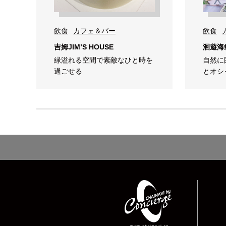
飲食
カフェ＆バー
飲食
吉姆JIM’S HOUSE
洄遊海
緑溢れる空間で素敵なひと時を
自然に
過ごせる
とオシ