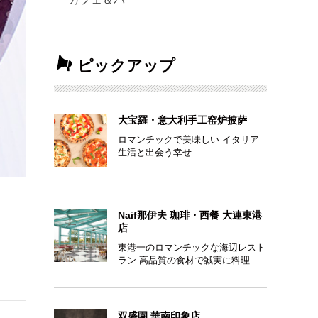
ピックアップ
大宝羅・意大利手工窑炉披萨
ロマンチックで美味しい イタリア
生活と出会う幸せ
Naif那伊夫 珈琲・西餐 大連東港
店
東港一のロマンチックな海辺レスト
ラン 高品質の食材で誠実に料理...
双盛園 華南印象店