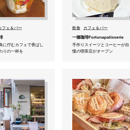
カフェ＆バー
飲食
カフェ＆バー
琲
一德珈琲Fortunapatisserie
角に佇むカフェで香ばし
手作りスイーツとコーヒーが自
わりの一杯を
慢の喫茶店がオープン