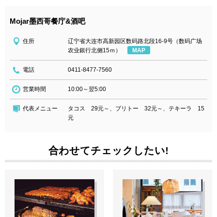
Mojar墨西哥餐庁&酒吧
住所
辽宁省大连市高新园区数码路北段16-9号（数码广场
农业銀行北侧15ｍ）
MAP
電話
0411-8477-7560
営業時間
10:00～翌5:00
代表メニュー
タコス 29元～、ブリトー 32元～、テキーラ 15
元
合わせてチェックしたい!