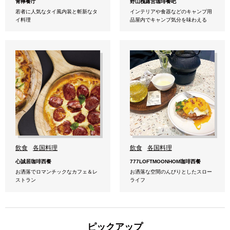
青檸餐庁
野山槐露営珈琲餐吧
若者に人気なタイ風内装と斬新なタ
インテリアや食器などのキャンプ用
イ料理
品屋内でキャンプ気分を味わえる
飲食
各国料理
飲食
各国料理
心誠居珈琲西餐
777LOFTMOONHOM珈琲西餐
お洒落でロマンチックなカフェ＆レ
お洒落な空間のんびりとしたスロー
ストラン
ライフ
ピックアップ