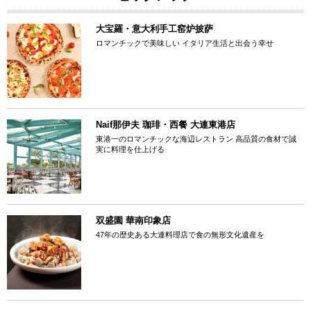
大宝羅・意大利手工窑炉披萨
ロマンチックで美味しい イタリア生活と出会う幸せ
Naif那伊夫 珈琲・西餐 大連東港店
東港一のロマンチックな海辺レストラン 高品質の食材で誠
実に料理を仕上げる
双盛園 華南印象店
47年の歴史ある大連料理店で食の無形文化遺産を