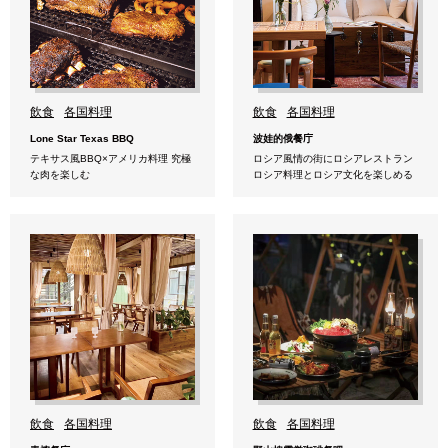
飲食
各国料理
飲食
各国料理
Lone Star Texas BBQ
波娃的俄餐庁
テキサス風BBQ×アメリカ料理 究極
ロシア風情の街にロシアレストラン
な肉を楽しむ
ロシア料理とロシア文化を楽しめる
飲食
各国料理
飲食
各国料理