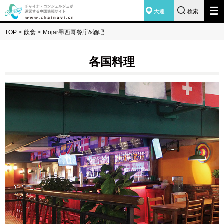
大連
検索
TOP
>
飲食
>
Mojar墨西哥餐庁&酒吧
各国料理