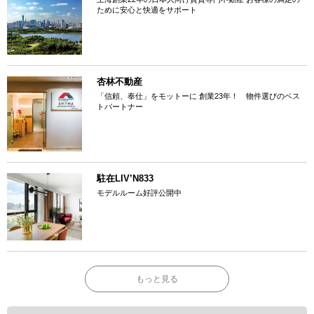
ために安心と快適をサポート
杏林不動産
「信頼、奉仕」をモットーに 創業23年！ 物件選びのベス
トパートナー
駐在LIV’N833
モデルルーム好評公開中
もっと見る