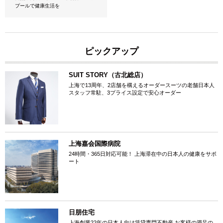
プールで健康生活を
ピックアップ
SUIT STORY（古北総店）
上海で13周年、2店舗を構えるオーダースーツの老舗日本人
スタッフ常駐、3プライス設定で安心オーダー
上海嘉会国際病院
24時間・365日対応可能！ 上海滞在中の日本人の健康をサポ
ート
日朋住宅
上海創業22年の日本人向け賃貸専門不動産 お客様の満足の