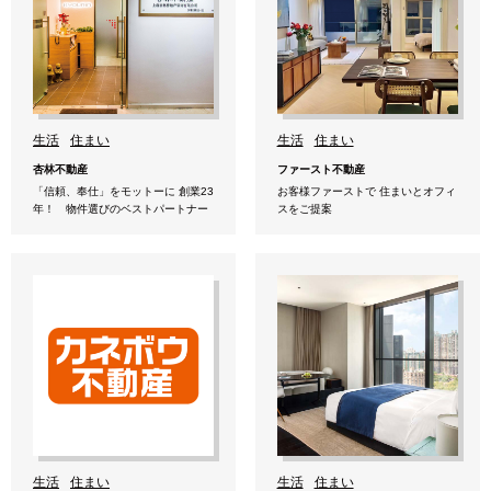
生活
住まい
生活
住まい
杏林不動産
ファースト不動産
「信頼、奉仕」をモットーに 創業23
お客様ファーストで 住まいとオフィ
年！ 物件選びのベストパートナー
スをご提案
生活
住まい
生活
住まい