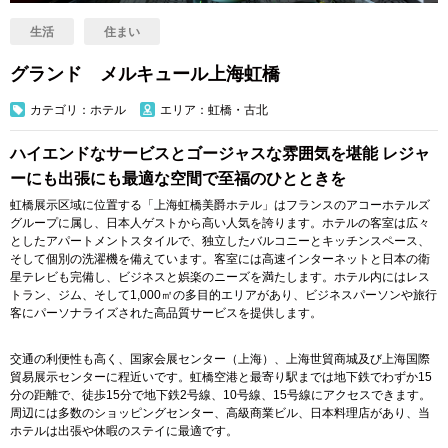
生活
住まい
グランド メルキュール上海虹橋
カテゴリ：ホテル
エリア：虹橋・古北
ハイエンドなサービスとゴージャスな雰囲気を堪能 レジャ
ーにも出張にも最適な空間で至福のひとときを
虹橋展示区域に位置する「上海虹橋美爵ホテル」はフランスのアコーホテルズ
グループに属し、日本人ゲストから高い人気を誇ります。ホテルの客室は広々
としたアパートメントスタイルで、独立したバルコニーとキッチンスペース、
そして個別の洗濯機を備えています。客室には高速インターネットと日本の衛
星テレビも完備し、ビジネスと娯楽のニーズを満たします。ホテル内にはレス
トラン、ジム、そして
1,000
㎡の多目的エリアがあり、ビジネスパーソンや旅行
客にパーソナライズされた高品質サービスを提供します。
交通の利便性も高く、国家会展センター（上海）、上海世貿商城及び上海国際
貿易展示センターに程近いです。虹橋空港と最寄り駅までは地下鉄でわずか
15
分の距離で、徒歩
15
分で地下鉄
2
号線、
10
号線、
15
号線にアクセスできます。
周辺には多数のショッピングセンター、高級商業ビル、日本料理店があり、当
ホテルは出張や休暇のステイに最適です。