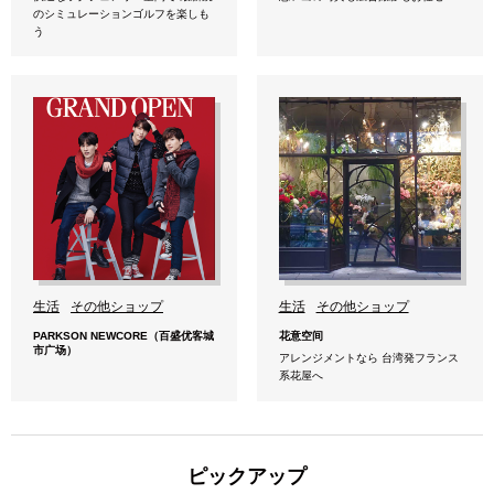
のシミュレーションゴルフを楽しも
う
生活
その他ショップ
生活
その他ショップ
PARKSON NEWCORE（百盛优客城
花意空间
市广场）
アレンジメントなら 台湾発フランス
系花屋へ
ピックアップ