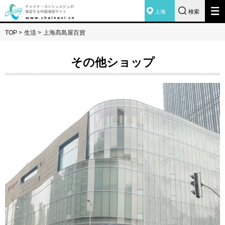
上海
検索
TOP
>
生活
>
上海髙島屋百貨
その他ショップ