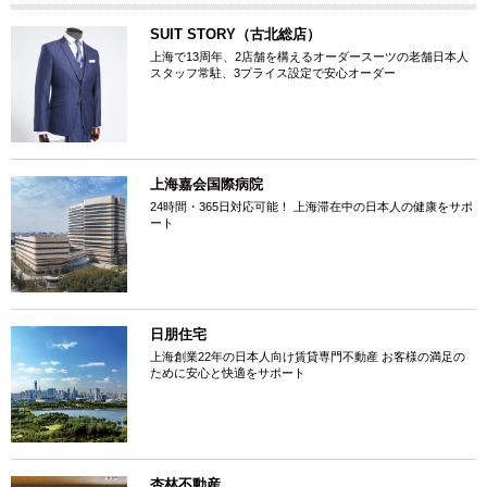
SUIT STORY（古北総店）
上海で13周年、2店舗を構えるオーダースーツの老舗日本人
スタッフ常駐、3プライス設定で安心オーダー
上海嘉会国際病院
24時間・365日対応可能！ 上海滞在中の日本人の健康をサポ
ート
日朋住宅
上海創業22年の日本人向け賃貸専門不動産 お客様の満足の
ために安心と快適をサポート
杏林不動産