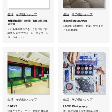
生活
その他ショップ
生活
その他ショップ
摩騰運動器材（泗洪）有限公司上海
東京西川(NISIKAWA)
分公司
1566年（永禄9年）創業。皆さまと
子ども達の成長のきっかけ作りに貢
ともに454年
献する 組立て式ボール「マイフット
ボールキット」
生活
その他ショップ
生活
その他ショップ
G.NEXT
LA-VIE Photography
快適なラグジュアリー空間で 最新鋭
思い出の写真も広告撮影もお任せ