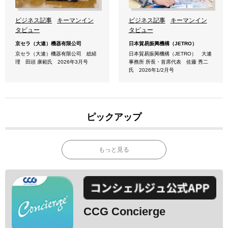
ビジネス記事
キーマンイン
ビジネス記事
キーマンイン
タビュー
タビュー
京セラ（大連）機器有限公司
日本貿易振興機構（JETRO）
京セラ（大連）機器有限公司 総経
日本貿易振興機構（JETRO） 大連
理 田頭 康範氏 2026年3月号
事務所 所長・首席代表 佐藤 秀二
氏 2026年1/2月号
ピックアップ
もっと見る
CCG Concierge