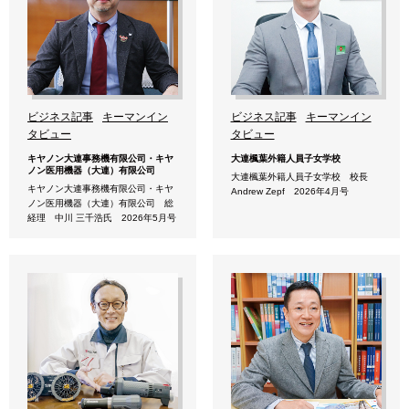
ビジネス記事
キーマンイン
ビジネス記事
キーマンイン
タビュー
タビュー
キヤノン大連事務機有限公司・キヤ
大連楓葉外籍人員子女学校
ノン医用機器（大連）有限公司
大連楓葉外籍人員子女学校 校長
キヤノン大連事務機有限公司・キヤ
Andrew Zepf 2026年4月号
ノン医用機器（大連）有限公司 総
経理 中川 三千浩氏 2026年5月号