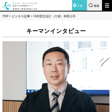
大連
検索
TOP
>
ビジネス記事
>
河村図文設計（大連）有限公司
キーマンインタビュー