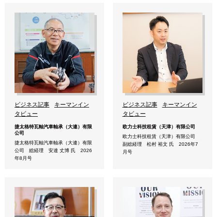
ビジネス記事
キーマンイン
ビジネス記事
キーマンイン
タビュー
タビュー
捷太格特瓦軸汽車軸承（大連）有限
欧力士科技租賃（天津）有限公司
公司
欧力士科技租賃（天津）有限公司
捷太格特瓦軸汽車軸承（大連）有限
副総経理 松村 裕文 氏 2026年7
公司 総経理 安達 丈博 氏 2026
月号
年8月号