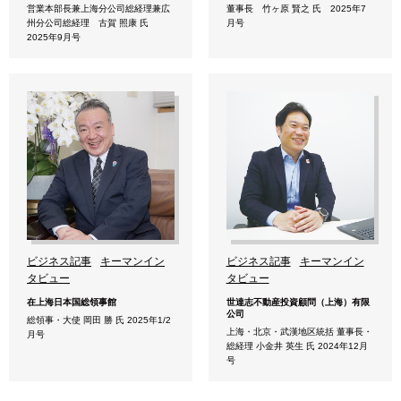
営業本部長兼上海分公司総経理兼広
董事長 竹ヶ原 賢之 氏 2025年7
州分公司総経理 古賀 照康 氏
月号
2025年9月号
ビジネス記事
キーマンイン
ビジネス記事
キーマンイン
タビュー
タビュー
在上海日本国総領事館
世達志不動産投資顧問（上海）有限
公司
総領事・大使 岡田 勝 氏 2025年1/2
上海・北京・武漢地区統括 董事長・
月号
総経理 小金井 英生 氏 2024年12月
号