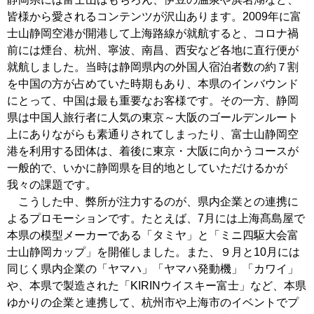
皆様から愛されるコンテンツが沢山あります。2009年に富
士山静岡空港が開港して上海路線が就航すると、コロナ禍
前には煙台、杭州、寧波、南昌、西安など各地に直行便が
就航しました。当時は静岡県内の外国人宿泊者数の約７割
を中国の方が占めていた時期もあり、本県のインバウンド
にとって、中国は最も重要なお客様です。その一方、静岡
県は中国人旅行者に人気の東京～大阪のゴールデンルート
上にありながらも素通りされてしまったり、富士山静岡空
港を利用する団体は、着後に東京・大阪に向かうコースが
一般的で、いかに静岡県を目的地としていただけるかが
我々の課題です。
こうした中、弊所が注力するのが、県内企業との連携に
よるプロモーションです。たとえば、7月には上海髙島屋で
本県の模型メーカーである「タミヤ」と「ミニ四駆大会富
士山静岡カップ」を開催しました。また、９月と10月には
同じく県内企業の「ヤマハ」「ヤマハ発動機」「カワイ」
や、本県で製造された「KIRINウイスキー富士」など、本県
ゆかりの企業と連携して、杭州市や上海市のイベントでプ