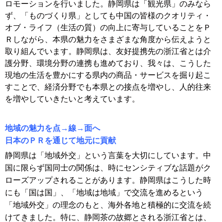
ロモーションを行いました。静岡県は「観光県」のみなら
ず、「ものづくり県」としても中国の皆様のクオリティ・
オブ・ライフ（生活の質）の向上に寄与していることをＰ
Ｒしながら、本県の魅力をさまざまな角度から伝えようと
取り組んでいます。静岡県は、友好提携先の浙江省とは介
護分野、環境分野の連携も進めており、我々は、こうした
現地の生活を豊かにする県内の商品・サービスを掘り起こ
すことで、経済分野でも本県との接点を増やし、人的往来
を増やしていきたいと考えています
。
地域の魅力を点→線→面へ
日本のＰＲを通じて地元に貢献
静岡県は「地域外交」という言葉を大切にしています。中
国に限らず国同士の関係は、時にセンシティブな話題がク
ローズアップされることがあります。静岡県はこうした時
にも「国は国」、「地域は地域」で交流を進めるという
「地域外交」の理念のもと、海外各地と積極的に交流を続
けてきました。特に、静岡茶の故郷とされる浙江省とは、