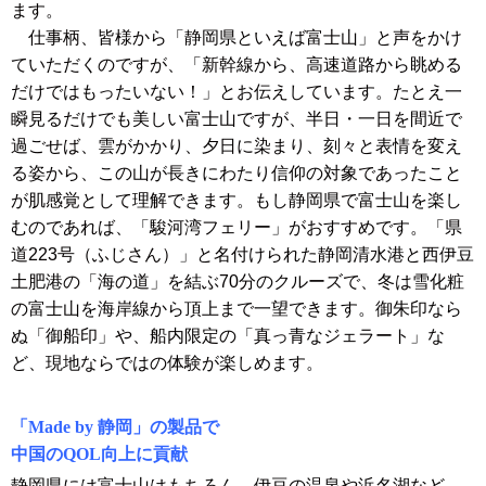
ます。
仕事柄、皆様から「静岡県といえば富士山」と声をかけ
ていただくのですが、「新幹線から、高速道路から眺める
だけではもったいない！」とお伝えしています。たとえ一
瞬見るだけでも美しい富士山ですが、半日・一日を間近で
過ごせば、雲がかかり、夕日に染まり、刻々と表情を変え
る姿から、この山が長きにわたり信仰の対象であったこと
が肌感覚として理解できます。もし静岡県で富士山を楽し
むのであれば、「駿河湾フェリー」がおすすめです。「県
道223号（ふじさん）」と名付けられた静岡清水港と西伊豆
土肥港の「海の道」を結ぶ70分のクルーズで、冬は雪化粧
の富士山を海岸線から頂上まで一望できます。御朱印なら
ぬ「御船印」や、船内限定の「真っ青なジェラート」な
ど、現地ならではの体験が楽しめます
。
「Made by 静岡」の製品で
中国のQOL向上に貢献
静岡県には富士山はもちろん、伊豆の温泉や浜名湖など、