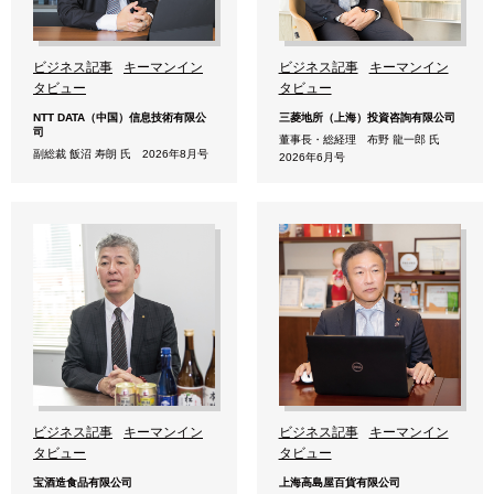
ビジネス記事
キーマンイン
ビジネス記事
キーマンイン
タビュー
タビュー
NTT DATA（中国）信息技術有限公
三菱地所（上海）投資咨詢有限公司
司
董事長・総経理 布野 龍一郎 氏
副総裁 飯沼 寿朗 氏 2026年8月号
2026年6月号
ビジネス記事
キーマンイン
ビジネス記事
キーマンイン
タビュー
タビュー
宝酒造食品有限公司
上海高島屋百貨有限公司