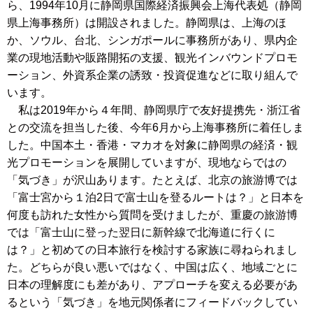
ら、1994年10月に静岡県国際経済振興会上海代表処（静岡
県上海事務所）は開設されました。静岡県は、上海のほ
か、ソウル、台北、シンガポールに事務所があり、県内企
業の現地活動や販路開拓の支援、観光インバウンドプロモ
ーション、外資系企業の誘致・投資促進などに取り組んで
います。
私は2019年から４年間、静岡県庁で友好提携先・浙江省
との交流を担当した後、今年6月から上海事務所に着任しま
した。中国本土・香港・マカオを対象に静岡県の経済・観
光プロモーションを展開していますが、現地ならではの
「気づき」が沢山あります。たとえば、北京の旅游博では
「富士宮から１泊2日で富士山を登るルートは？」と日本を
何度も訪れた女性から質問を受けましたが、重慶の旅游博
では「富士山に登った翌日に新幹線で北海道に行くに
は？」と初めての日本旅行を検討する家族に尋ねられまし
た。どちらが良い悪いではなく、中国は広く、地域ごとに
日本の理解度にも差があり、アプローチを変える必要があ
るという「気づき」を地元関係者にフィードバックしてい