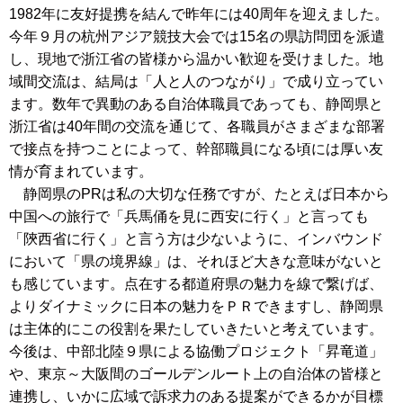
1982年に友好提携を結んで昨年には40周年を迎えました。
今年９月の杭州アジア競技大会では15名の県訪問団を派遣
し、現地で浙江省の皆様から温かい歓迎を受けました。地
域間交流は、結局は「人と人のつながり」で成り立ってい
ます。数年で異動のある自治体職員であっても、静岡県と
浙江省は40年間の交流を通じて、各職員がさまざまな部署
で接点を持つことによって、幹部職員になる頃には厚い友
情が育まれています。
静岡県のPRは私の大切な任務ですが、たとえば日本から
中国への旅行で「兵馬俑を見に西安に行く」と言っても
「陝西省に行く」と言う方は少ないように、インバウンド
において「県の境界線」は、それほど大きな意味がないと
も感じています。点在する都道府県の魅力を線で繋げば、
よりダイナミックに日本の魅力をＰＲできますし、静岡県
は主体的にこの役割を果たしていきたいと考えています。
今後は、中部北陸９県による協働プロジェクト「昇竜道」
や、東京～大阪間のゴールデンルート上の自治体の皆様と
連携し、いかに広域で訴求力のある提案ができるかが目標