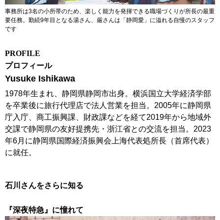
事務所は3名の小所帯のため、楽しく能力を発揮できる職場づくりが所長の最重
要任務。勤続9年目となる湯さん、厳さんは「静岡愛」に溢れる自慢のスタッフ
です
P
ROFILE
プロフィール
Yusuke Ishikawa
1978年生まれ、静岡県静岡市出身。横浜国立大学経済学部
を卒業後に旅行代理店で法人営業を担当。2005年に静岡県
庁入庁、商工振興課、財政課などを経て2019年から地域外
交課で静岡県の友好提携先・浙江省との交流を担当。2023
年6月に静岡県国際経済振興会上海代表処所長（首席代表）
に就任。
石川さんをさらに知る
『深夜特急』に憧れて