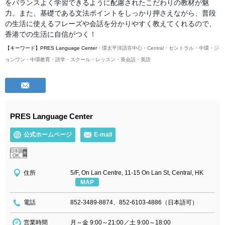
をバランスよく学習できるよう
こだわり
教材が魅
に配慮された
の
力。また、基礎である文法ポイントをしっかり押さえながら、普段
の生活に使えるフレーズや会話を分かりやすく教えてくれるので、
香港での生活に自信がつ
！
く
・環太平洋語言中心・
【キーワード】PRES Language Center
Central・セントラル・中環・ジ
ョンワン・中環教育・語学・スクール・レッスン・英会話・英語
PRES Language Center
公式ホームページ
E-mail
住所
5/F, On Lan Centre, 11-15 On Lan St, Central, HK
MAP
電話
852-3489-8874、852-6103-4886（日本語可）
営業時間
月～金 9:00～21:00／土 9:00～18:00