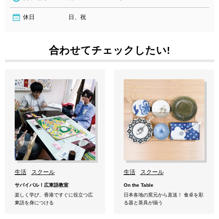
休日
日、祝
合わせてチェックしたい!
生活
スクール
生活
スクール
サバイバル！広東語教室
On the Table
楽しく学び、香港ですぐに役立つ広
日本各地の窯元から直送！ 食卓を彩
東語を身につける
る器と茶具が揃う