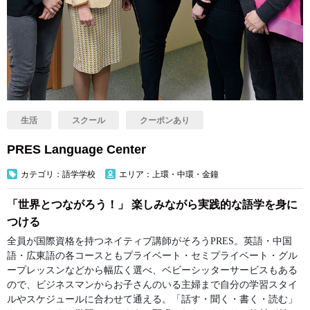
生活
スクール
クーポンあり
PRES Language Center
カテゴリ：語学学校
エリア：上環・中環・金鐘
「世界とつながろう！」 楽しみながら実践的な語学を身に
つける
全員が国際資格を持つネイティブ講師がそろう
PRES
。英語・中国
プライベート・
グル
語・広東語の各コースとも
セミプライベート・
ープレッスン
、ベビーシッターサービスもある
などから幅広く選べ
ので、ビジネスマンからお子さんのいる主婦まで自分の学習スタイ
ルやスケジュールに合わせて通える。
「話す・聞く・書く・読む」